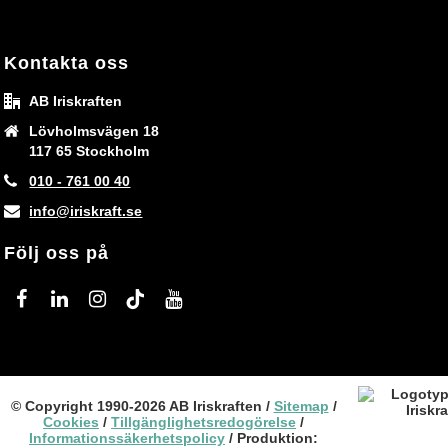
Kontakta oss
AB Iriskraften
Lövholmsvägen 18
117 65 Stockholm
010 - 761 00 40
info@iriskraft.se
Följ oss på
facebook
linkedin
instagram
tiktok
youtube
© Copyright 1990
-2026 AB Iriskraften /
Sitemap
/
Cookies
/
Tillgänglighetsredogörelse
/
Informationssäkerhetspolicy
/ Produktion: