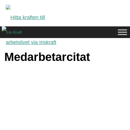
Medarbetarcitat
HEM
»
MEDARBETARCITAT