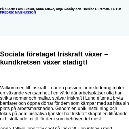
På bilden: Lars Ekblad, Anna Tallwe, Anja Godály och Therése Gutzman. FOTO:
FREDRIK MAGNUSSON
Sociala företaget Iriskraft växer –
kundkretsen växer stadigt!
Välkommen till Iriskraft – där en passion för inkludering möter
en växande verksamhet. I en värld där arbetsplatser ofta har
strikta normer och mallar, strävar Iriskraft i Lund efter att bryta
barriärer och öppna dörrar för dem som kämpar med att hitta sin
plats på arbetsmarknaden. Genom en unik inställning och
fokus på administrativa tjänster har Iriskraft skapat en tillåtande
och stöttande miljö för dem som behöver det mest.
Anna Tallwe, operativ chef på Iriskraft, i en intervju med