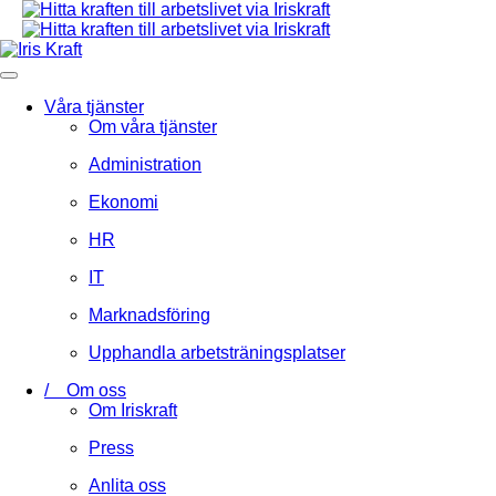
Våra tjänster
Om våra tjänster
Administration
Ekonomi
HR
IT
Marknadsföring
Upphandla arbetsträningsplatser
/ Om oss
Om Iriskraft
Press
Anlita oss