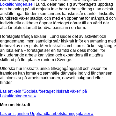
Lokaltidningen.se
i Lund, delar med sig av företagets uppdrag
och betoning på att erbjuda inte bara arbetsträning utan också
anställningar för dem som annars kanske står utanför. Iriskrafts
kundkrets växer stadigt, och med en öppenhet för mångfald och
individuella olikheter öppnar företaget dörrar till en värld där
alla får plats utan att behöva passa in i en form.
I företagets trånga lokaler i Lund sjuder det av aktivitet och
engagemang, men samtidigt står Iriskraft inför en utmaning med
behovet av mer plats. Men Iriskrafts ambition sträcker sig längre
än lokalerna – företaget ser en framtid där dess modell för
inkluderande arbete kan växa och expandera till att göra
skillnad på fler platser runtom i Sverige.
Utforska hur Iriskrafts unika tillvägagångssätt och vision för
framtiden kan forma ett samhälle där varje individ får chansen
att blomstra på arbetsmarknaden, oavsett bakgrund eller
hinder.
Läs artikeln ”Sociala företaget Iriskraft växer” på
Lokaltidningen.se »
Mer om Iriskraft
Läs om tjänsten Upphandla arbetsträningsplatser »