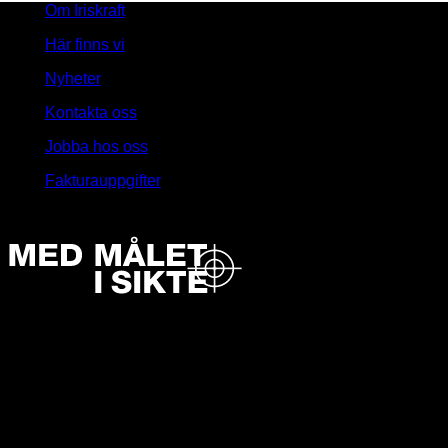
Om Iriskraft
Här finns vi
Nyheter
Kontakta oss
Jobba hos oss
Fakturauppgifter
Lyssna på Iris podcast Med målet i sikte!
Kontakta oss
AB Iriskraften
Lövholmsvägen 18
117 65 Stockholm